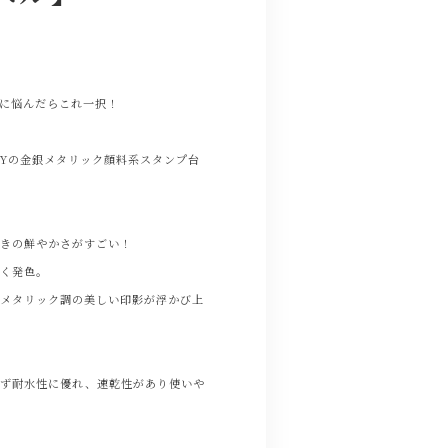
に悩んだらこれ一択！
BYの金銀メタリック顔料系スタンプ台
ときの鮮やかさがすごい！
るく発色。
てメタリック調の美しい印影が浮かび上
まず耐水性に優れ、速乾性があり使いや