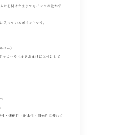
、ふたを開けたままでもインクが乾かず
に入っているポイントです。
ルバー）
テッカーラベルをおまけにお付けして
mm
m
性・速乾性 · 耐水性・耐光性に優れて