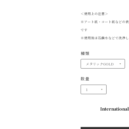
＜使用上の注意＞
※アート紙・コート紙などの
です
※使用後は石鹸水などで洗浄
種類
数量
International