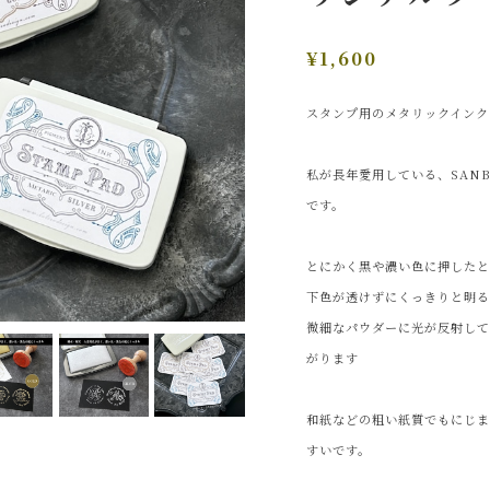
¥1,600
スタンプ用のメタリックインク
私が長年愛用している、SAN
です。
とにかく黒や濃い色に押した
下色が透けずにくっきりと明
微細なパウダーに光が反射し
がります
和紙などの粗い紙質でもにじ
すいです。