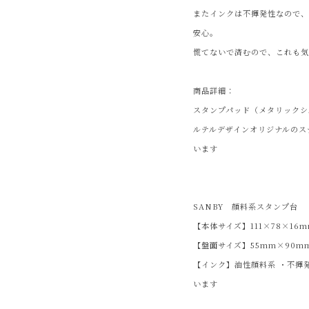
またインクは不揮発性なので
安心。
慌てないで済むので、これも気
商品詳細：
スタンプパッド（メタリックシ
ルテルデザインオリジナルのス
います
SANBY 顔料系スタンプ台
【本体サイズ】111×78×16
【盤面サイズ】55mm×90m
【インク】油性顔料系 ・不揮発
います