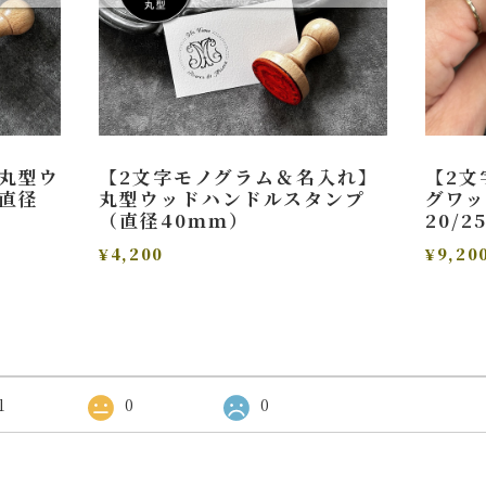
丸型ウ
【2文字モノグラム＆名入れ】
【2文
直径
丸型ウッドハンドルスタンプ
グワ
（直径40ｍｍ）
20/
¥4,200
¥9,20
1
0
0