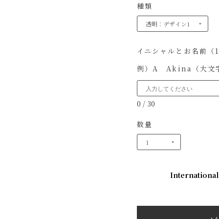
種類
イニシャルとお名前（
例）A Akina（大
0
/
30
数量
International