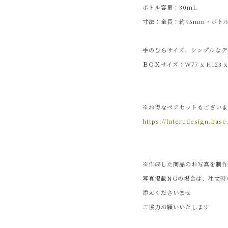
ボトル容量：30mL
寸法：全長：約95mm・ボトル
手のひらサイズ、シンプルなデ
ＢＯＸサイズ：W77 x H123 x
※お得なペアセットもござい
https://luterudesign.bas
※作成した商品のお写真を制作
写真掲載NGの場合は、注文時
添えくださいませ
ご協力お願いいたします