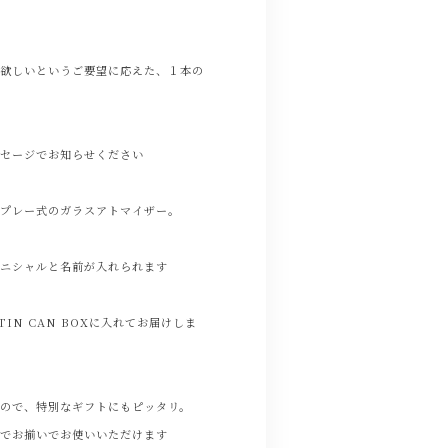
が欲しいというご要望に応えた、１本の
ッセージでお知らせください
スプレー式のガラスアトマイザー。
イニシャルと名前が入れられます
IN CAN BOXに入れてお届けしま
ので、特別なギフトにもピッタリ。
んでお揃いでお使いいただけます